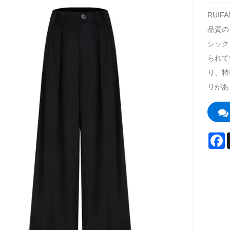
RUI
品質の
シック
られて
り、特
リがあ
F