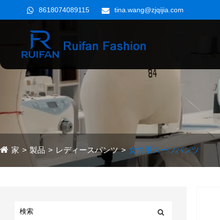
8618074089115
tina.wang@zjqijia.com
家
製品
レディースパンツ
女性用スーツパンツ