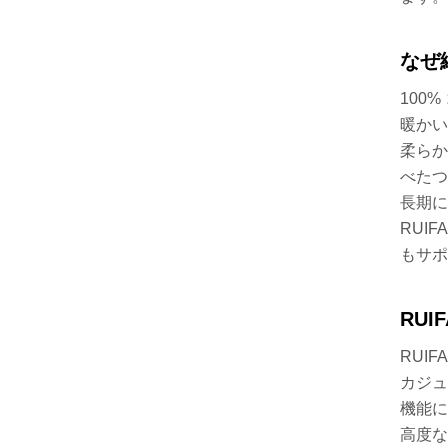
なぜ
100
暖かい
柔らか
べたつ
長期に
RUI
もサポ
RU
RUI
カジュ
機能に
高度な