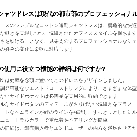
シャツドレスは現代の都市部のプロフェッショナル
ースのシンプルなコットン通勤シャツドレスは、構造的な快
な動きを実現しつつ、洗練されたオフィススタイルを保ちま
さを妨げることなく、見栄えのするプロフェッショナルなシ
の好みの変化に柔軟に対応します。
の使用に役立つ機能の詳細は何ですか?
FAN は効率を念頭に置いてこのドレスをデザインしました。
調節可能なウエストドローストリングにより、さまざまな体型
ないサイドポケットは必需品を実用的に収納できます
ルなサイドボタンのディテールがさりげない洗練さをプラス
ートなヘムラインが縦のラインを強調し、すっきりとしたシル
ニュートラルカラーで重ね着やペアリングが簡単
の詳細は、卸売購入者とエンドユーザーの両方を満足させる