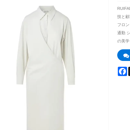
RUI
技と顧
フロン
通勤 
の美学
F