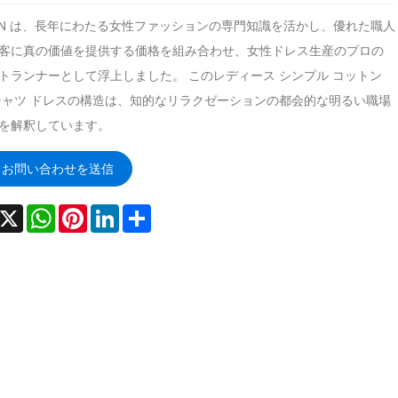
FAN は、長年にわたる女性ファッションの専門知識を活かし、優れた職人
客に真の価値を提供する価格を組み合わせ、女性ドレス生産のプロの
トランナーとして浮上しました。 このレディース シンプル コットン
シャツ ドレスの構造は、知的なリラクゼーションの都会的な明るい職場
を解釈しています。
お問い合わせを送信
acebook
X
WhatsApp
Pinterest
LinkedIn
Share