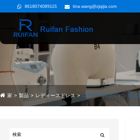
8618074089115
tina.wang@zjqijia.com
家
製品
レディースドレス
レディースコットンドレ