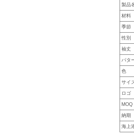
製品
材料
季節
性別
袖丈
パタ
色
サイ
ロゴ
MOQ
納期
海上