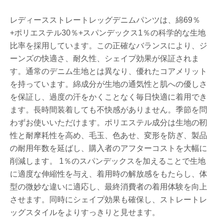
レディースストレートレッグデニムパンツは、綿69％
+ポリエステル30％+スパンデックス1％の科学的な生地
比率を採用しています。この正確なバランスにより、ジ
ーンズの快適さ、耐久性、シェイプ効果が保証されま
す。通常のデニム生地とは異なり、優れたコアメリット
を持っています。綿成分が生地の通気性と肌への優しさ
を保証し、過度の汗をかくことなく毎日快適に着用でき
ます。長時間装着しても不快感がありません。季節を問
わずお使いいただけます。ポリエステル成分は生地の靭
性と耐摩耗性を高め、毛玉、色あせ、変形を防ぎ、製品
の耐用年数を延ばし、購入者のアフターコストを大幅に
削減します。 1％のスパンデックスを加えることで生地
に適度な伸縮性を与え、着用時の解放感をもたらし、体
型の微妙な違いに適応し、最終消費者の着用体験を向上
させます。同時にシェイプ効果も確保し、ストレートレ
ッグスタイルをよりすっきりと見せます。