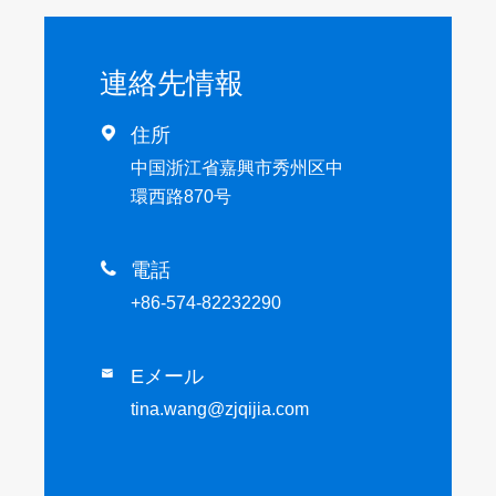
連絡先情報

住所
中国浙江省嘉興市秀州区中
環西路870号

電話
+86-574-82232290
Eメール

tina.wang@zjqijia.com