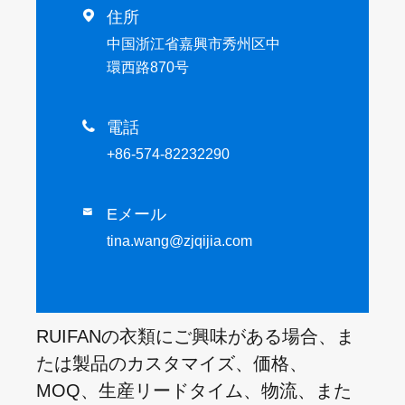

住所
中国浙江省嘉興市秀州区中
環西路870号

電話
+86-574-82232290
Eメール

tina.wang@zjqijia.com
RUIFANの衣類にご興味がある場合、ま
たは製品のカスタマイズ、価格、
MOQ、生産リードタイム、物流、また